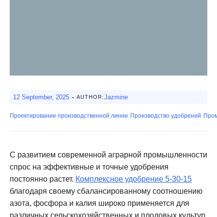
-
12 September, 2025
Jazmine
AUTHOR:
Проектирование производственной линии
Производство удобрений
Про
С развитием современной аграрной промышленности
спрос на эффективные и точные удобрения
постоянно растет.
Комплексное удобрение 5-30-15
благодаря своему сбалансированному соотношению
азота, фосфора и калия широко применяется для
различных сельскохозяйственных и плодовых культур.