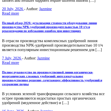
farmers and fertilizer suppliers require different nutrient […]
20 July, 2026
-
Author:
Jazmine
Read more
Полный обзор 2026: детализация стоимости оборудования линии
производства NPK-удобрений производительностью 10 т/ч и
рекомендации по избежанию ошибок при инвестициях
В отрасли производства комплексных удобрений линия
производства NPK-удобрений производительностью 10 т/ч
является популярным инвестиционным решением для […]
7 July, 2026
-
Author:
Jazmine
Read more
Полное руководство по производственной линии органически-
неорганических сложных удобрений: интеллектуальное
производственное решение, сочетающее эффективность удобрений и
сохранение почвы
В условиях зеленой трансформации сельского хозяйства все
острее проявляются недостатки простых органических
удобрений (медленное действие) и […]