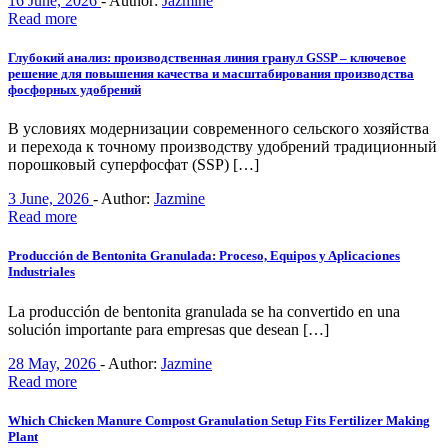
16 June, 2026
-
Author:
Jazmine
Read more
Глубокий анализ: производственная линия гранул GSSP – ключевое
решение для повышения качества и масштабирования производства
фосфорных удобрений
В условиях модернизации современного сельского хозяйства
и перехода к точному производству удобрений традиционный
порошковый суперфосфат (SSP) […]
3 June, 2026
-
Author:
Jazmine
Read more
Producción de Bentonita Granulada: Proceso, Equipos y Aplicaciones
Industriales
La producción de bentonita granulada se ha convertido en una
solución importante para empresas que desean […]
28 May, 2026
-
Author:
Jazmine
Read more
Which Chicken Manure Compost Granulation Setup Fits Fertilizer Making
Plant