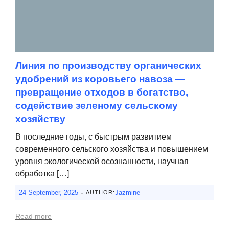
Линия по производству органических
удобрений из коровьего навоза —
превращение отходов в богатство,
содействие зеленому сельскому
хозяйству
В последние годы, с быстрым развитием
современного сельского хозяйства и повышением
уровня экологической осознанности, научная
обработка […]
-
24 September, 2025
Jazmine
AUTHOR:
Read more