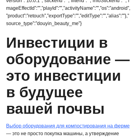
version”:”10.0.1″,”stickerId”:””,”filterId”:””,”infoStickerId”:””,”i
mageEffectId”:””,”playId”:””,”activityName”:””,”os”:”android”,
”product”:”retouch”,”exportType”:””,”editType”:””,”alias”:””},”
source_type”:”douyin_beauty_me”}
Инвестиции в
оборудование —
это инвестиции
в будущее
вашей почвы
Выбор оборудования для компостирования на ферме
— это не просто покупка машины, а утверждение