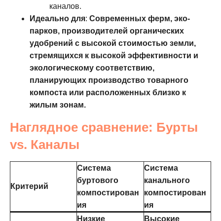
каналов.
Идеально для
:
Современных ферм, эко-
парков, производителей органических
удобрений с высокой стоимостью земли,
стремящихся к высокой эффективности и
экологическому соответствию,
планирующих производство товарного
компоста или расположенных близко к
жилым зонам.
Наглядное сравнение: Бурты
vs. Каналы
Система
Система
буртового
канального
Критерий
компостирован
компостирован
ия
ия
Низкие
Высокие