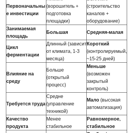
Первоначальны
(ворошитель +
(строительство
е инвестиции
подготовка
каналов +
площадки)
оборудование)
Занимаемая
Большая
Средняя-малая
площадь
Длинный (зависит
Короткий
Цикл
от климата, 1-3
(контролируемый,
ферментации
месяца)
~15-25 дней)
Меньше
Больше
Влияние на
(возможен
(открытый
среду
закрытый
процесс)
контроль)
Средне
Мало
(высокая
Требуется труда
(управление
автоматизация)
техникой)
Качество
Менее
Равномерное,
продукта
стабильное
стабильное