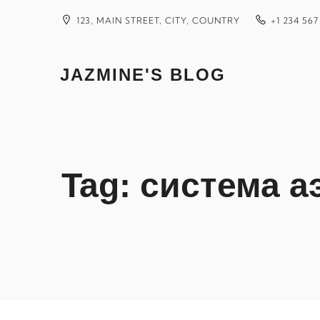
Skip
to
123, MAIN STREET, CITY, COUNTRY
+1 234 567
content
JAZMINE'S BLOG
Tag:
система а