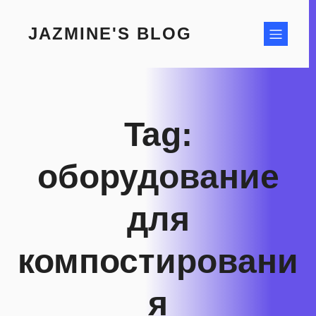
Skip
to
JAZMINE'S BLOG
content
Tag:
оборудование
для
компостировани
я