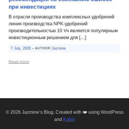
при инвестициях
В отрасли производства комплексных удобрений
линия производства NPK-удобрений
производительностью 10 т/ч является популярным
инвестиционным решением для […]
-
7 July, 2026
Jazmine
AUTHOR:
Read more
© 2026 Jazmine’s Blog. Created with ❤️ using WordPress
and
Kubio