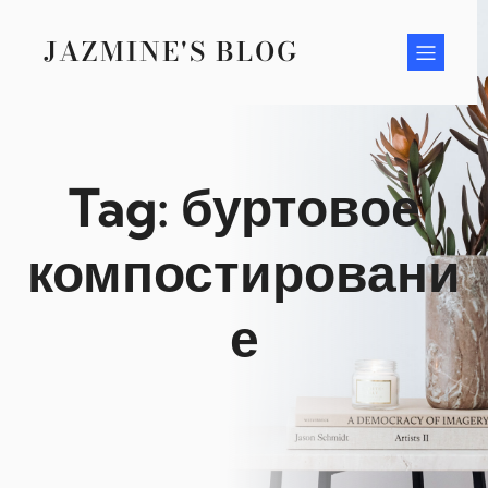
Skip
to
JAZMINE'S BLOG
content
Tag:
буртовое
компостировани
е