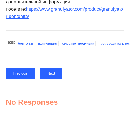
дополнительной информации
посетите:
https://www.granulyator.com/product/granulyato
r-bentonita/
Tags:
бентонит
грануляция
качество продукции
производительнос
Previous
Next
No Responses