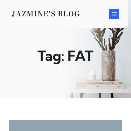
Skip
to
JAZMINE'S BLOG
content
Tag:
FAT