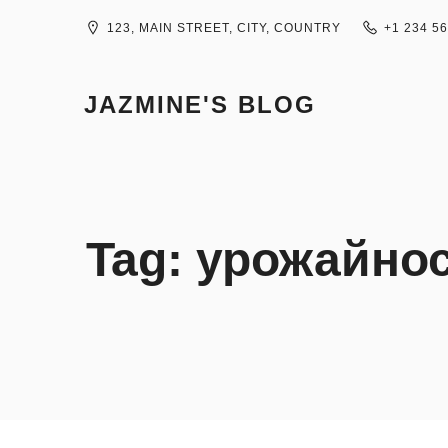
Skip
to
123, MAIN STREET, CITY, COUNTRY
+1 234 5
content
JAZMINE'S BLOG
Tag:
урожайно