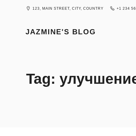
Skip
to
123, MAIN STREET, CITY, COUNTRY
+1 234 5
content
JAZMINE'S BLOG
Tag:
улучшени