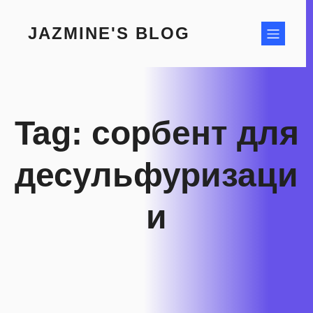
Skip
to
JAZMINE'S BLOG
content
Tag:
сорбент для
десульфуризаци
и