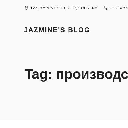
Skip
to
123, MAIN STREET, CITY, COUNTRY
+1 234 5
content
JAZMINE'S BLOG
Tag:
производс