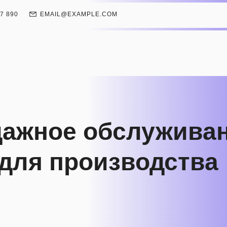
67 890
EMAIL@EXAMPLE.COM
дажное обслужива
для производства