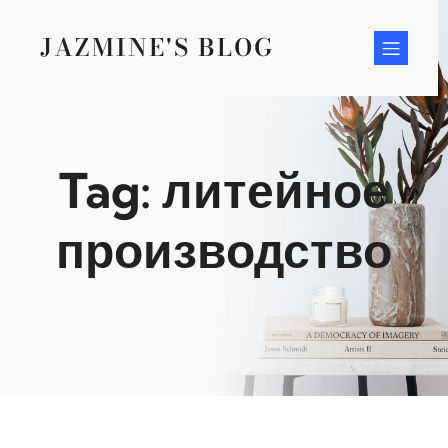
Skip
to
JAZMINE'S BLOG
content
Tag:
литейное
производство