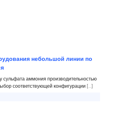
рудования небольшой линии по
ия
ву сульфата аммония производительностью
выбор соответствующей конфигурации […]