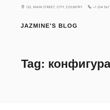
Skip
to
123, MAIN STREET, CITY, COUNTRY
+1 234 567
content
JAZMINE'S BLOG
Tag:
конфигура