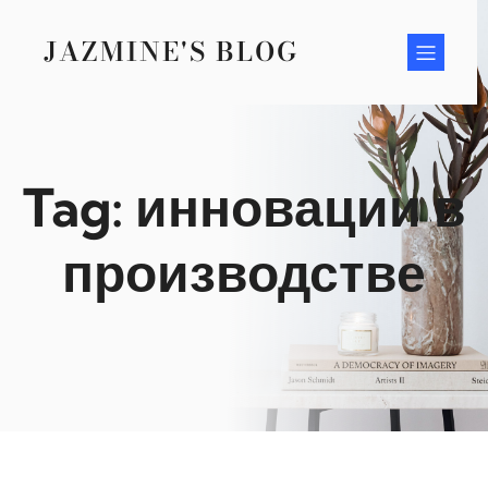
Skip
to
JAZMINE'S BLOG
content
Tag:
инновации в
производстве