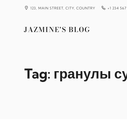
Skip
to
123, MAIN STREET, CITY, COUNTRY
+1 234 567
content
JAZMINE'S BLOG
Tag:
гранулы с