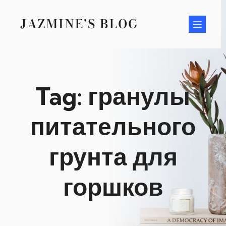
Skip
to
JAZMINE'S BLOG
content
Tag:
гранулы
питательного
грунта для
горшков