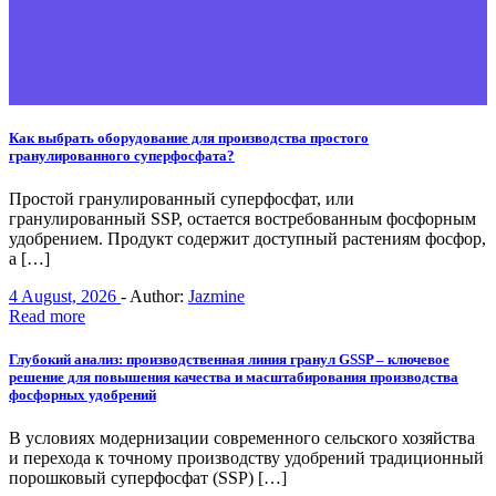
Как выбрать оборудование для производства простого
гранулированного суперфосфата?
Простой гранулированный суперфосфат, или
гранулированный SSP, остается востребованным фосфорным
удобрением. Продукт содержит доступный растениям фосфор,
а […]
4 August, 2026
-
Author:
Jazmine
Read more
Глубокий анализ: производственная линия гранул GSSP – ключевое
решение для повышения качества и масштабирования производства
фосфорных удобрений
В условиях модернизации современного сельского хозяйства
и перехода к точному производству удобрений традиционный
порошковый суперфосфат (SSP) […]