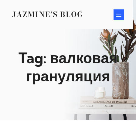
Skip
to
JAZMINE'S BLOG
content
Tag:
валковая
грануляция