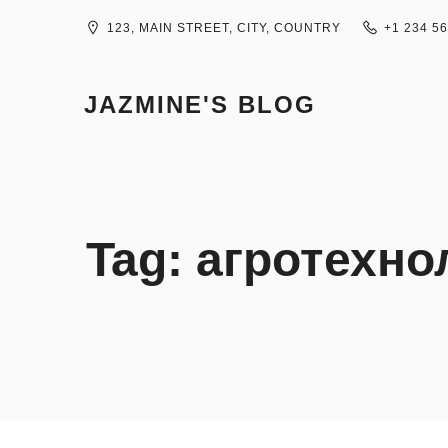
Skip
to
123, MAIN STREET, CITY, COUNTRY
+1 234 5
content
JAZMINE'S BLOG
Tag:
агротехно