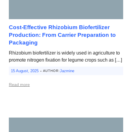
Cost-Effective Rhizobium Biofertilizer
Production: From Carrier Preparation to
Packaging
Rhizobium biofertilizer is widely used in agriculture to
promote nitrogen fixation for legume crops such as […]
-
15 August, 2025
Jazmine
AUTHOR:
Read more