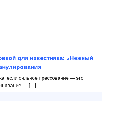
овкой для известняка: «Нежный
анулирования
ка, если сильное прессование — это
ешивание — […]