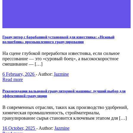
Гранулятор с барабанной установкой для известняка: «Нежный
волшебник» промышленного гранулирования
На сцене глубокой переработки известняка, если сильное
прессование — это «суровый боец», а высокоскоростное
смешивание — […]
6 February, 2026
-
Author:
Jazmine
Read more
Рекомендация вальцовой грануляторной машины: лучший выбор для
эффективной грануляции
В современных отраслях, таких как производство удобрений,
химическая промышленность, стройматериалы,
гранулирование сырья становится ключевым этапом для […]
16 October, 2025
-
Author:
Jazmine